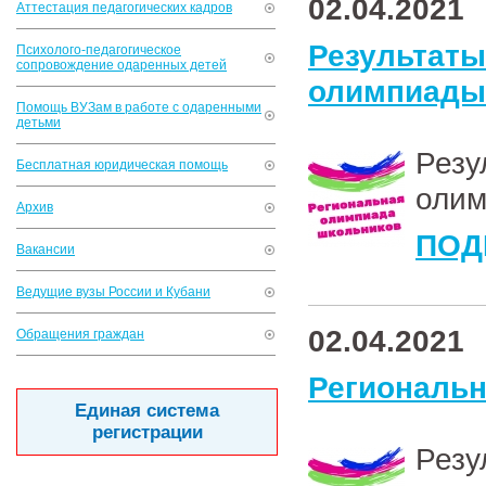
02.04.2021
Аттестация педагогических кадров
Результ
Психолого-педагогическое
сопровождение одаренных детей
олимпиады 
Помощь ВУЗам в работе с одаренными
детьми
Рез
Бесплатная юридическая помощь
олим
Архив
ПОД
Вакансии
Ведущие вузы России и Кубани
02.04.2021
Обращения граждан
Региональ
Единая система
регистрации
Рез