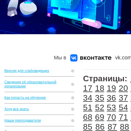
Мы в
vk.com
Версия для слабовидящих
Страницы:
Сведения об образовательной
17
18
19
20
организации
34
35
36
37
Как попасть на обучение
51
52
53
54
Хочу все знать
68
69
70
71
Наши преподаватели
85
86
87
88