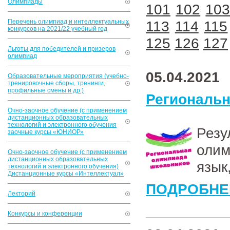
Олимпиады
101
102
10
Перечень олимпиад и интеллектуальных
113
114
115
конкурсов на 2021/22 учебный год
125
126
127
Льготы для победителей и призеров
олимпиад
05.04.2021
Образовательные мероприятия (учебно-
тренировочные сборы, тренинги,
профильные смены и др.)
Региональ
Очно-заочное обучение (с применением
дистанционных образовательных
технологий и электронного обучения
Рез
заочные курсы «ЮНИОР»
олим
Очно-заочное обучение (с применением
дистанционных образовательных
язык
технологий и электронного обучения)
Дистанционные курсы «Интеллектуал»
ПОДРОБНЕ
Лекторий
Конкурсы и конференции