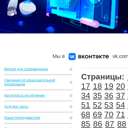
Мы в
vk.com
Версия для слабовидящих
Страницы:
Сведения об образовательной
17
18
19
20
организации
34
35
36
37
Как попасть на обучение
51
52
53
54
Хочу все знать
68
69
70
71
Наши преподаватели
85
86
87
88