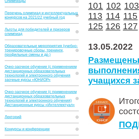
Олимпиады
101
102
10
Перечень олимпиад и интеллектуальных
113
114
115
конкурсов на 2021/22 учебный год
125
126
127
Льготы для победителей и призеров
олимпиад
13.05.2022
Образовательные мероприятия (учебно-
тренировочные сборы, тренинги,
профильные смены и др.)
Размеще
Очно-заочное обучение (с применением
выполнен
дистанционных образовательных
технологий и электронного обучения
учащихся з
заочные курсы «ЮНИОР»
Очно-заочное обучение (с применением
дистанционных образовательных
Итог
технологий и электронного обучения)
Дистанционные курсы «Интеллектуал»
сост
Лекторий
ПОД
Конкурсы и конференции