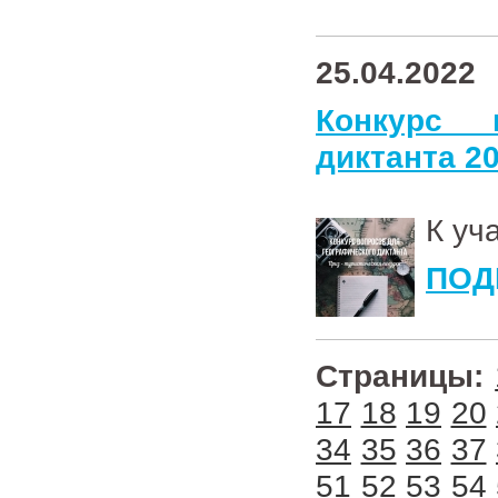
25.04.2022
Конкурс 
диктанта 2
К уч
ПОД
Страницы:
17
18
19
20
34
35
36
37
51
52
53
54