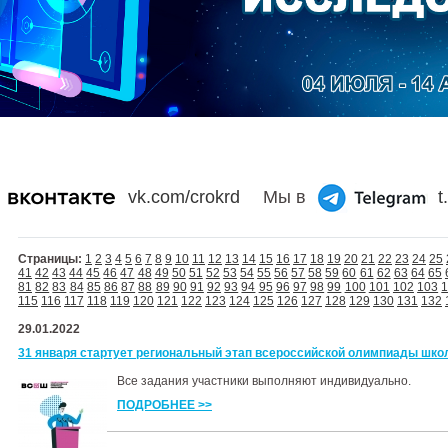
vk.com/crokrd
Мы в
t
Страницы:
1
2
3
4
5
6
7
8
9
10
11
12
13
14
15
16
17
18
19
20
21
22
23
24
25
41
42
43
44
45
46
47
48
49
50
51
52
53
54
55
56
57
58
59
60
61
62
63
64
65
81
82
83
84
85
86
87
88
89
90
91
92
93
94
95
96
97
98
99
100
101
102
103
115
116
117
118
119
120
121
122
123
124
125
126
127
128
129
130
131
132
29.01.2022
31 января стартует региональный этап всероссийской олимпиады шко
Все задания участники выполняют индивидуально.
ПОДРОБНЕЕ >>