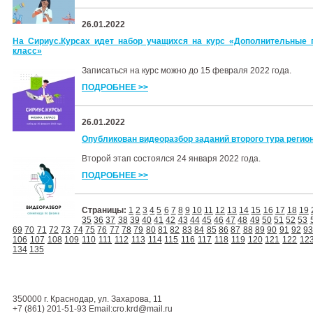
26.01.2022
На Сириус.Курсах идет набор учащихся на курс «Дополнительные г
класс»
Записаться на курс можно до 15 февраля 2022 года.
ПОДРОБНЕЕ >>
26.01.2022
Опубликован видеоразбор заданий второго тура регио
Второй этап состоялся 24 января 2022 года.
ПОДРОБНЕЕ >>
Страницы:
1
2
3
4
5
6
7
8
9
10
11
12
13
14
15
16
17
18
19
35
36
37
38
39
40
41
42
43
44
45
46
47
48
49
50
51
52
53
69
70
71
72
73
74
75
76
77
78
79
80
81
82
83
84
85
86
87
88
89
90
91
92
9
106
107
108
109
110
111
112
113
114
115
116
117
118
119
120
121
122
12
134
135
350000 г. Краснодар, ул. Захарова, 11
+7 (861) 201-51-93 Email:cro.krd@mail.ru