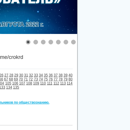
.me/crokrd
26
27
28
29
30
31
32
33
34
35
36
37
38
39
40
66
67
68
69
70
71
72
73
74
75
76
77
78
79
80
104
105
106
107
108
109
110
111
112
113
114
133
134
135
льников по обществознанию.