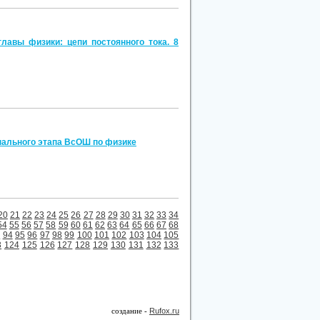
лавы физики: цепи постоянного тока. 8
нального этапа ВсОШ по физике
20
21
22
23
24
25
26
27
28
29
30
31
32
33
34
54
55
56
57
58
59
60
61
62
63
64
65
66
67
68
3
94
95
96
97
98
99
100
101
102
103
104
105
3
124
125
126
127
128
129
130
131
132
133
создание -
Rufox.ru