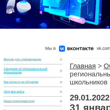
Мы в
vk.com
Версия для слабовидящих
Главная
>
О
Сведения об образовательной
региональн
организации
школьников
Как попасть на обучение
Хочу все знать
29.01.2022
Наши преподаватели
31 янва