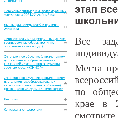
Олимпиады
этап вс
Перечень олимпиад и интеллектуальных
конкурсов на 2021/22 учебный год
школьни
Льготы для победителей и призеров
олимпиад
Все зад
Образовательные мероприятия (учебно-
тренировочные сборы, тренинги,
профильные смены и др.)
индивиду
Очно-заочное обучение (с применением
дистанционных образовательных
технологий и электронного обучения
Места пр
заочные курсы «ЮНИОР»
всеросси
Очно-заочное обучение (с применением
дистанционных образовательных
технологий и электронного обучения)
по обще
Дистанционные курсы «Интеллектуал»
Лекторий
крае в 
Конкурсы и конференции
смотрите 