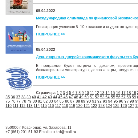
05.04.2022
Международная олимпиада по финансовой безопасно
Регистрация учеников 8–10-х классов и студентов вузов п
ПОДРОБНЕЕ >>
05.04.2022
День открытых дверей экономического факультета Ку
В программе будет встреча с деканом, презентаци
бакалавриата и магистратуры, деловые игры, экскурсия п
ПОДРОБНЕЕ >>
Страницы:
1
2
3
4
5
6
7
8
9
10
11
12
13
14
15
16
17
18
19
35
36
37
38
39
40
41
42
43
44
45
46
47
48
49
50
51
52
53
54
55
56
57
58
59
75
76
77
78
79
80
81
82
83
84
85
86
87
88
89
90
91
92
93
94
95
96
97
98
9
110
111
112
113
114
115
116
117
118
119
120
121
122
123
124
125
126
127
1
350000 г. Краснодар, ул. Захарова, 11
+7 (861) 201-51-93 Email:cro.krd@mail.ru