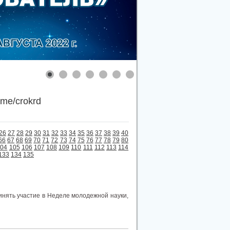
.me/crokrd
26
27
28
29
30
31
32
33
34
35
36
37
38
39
40
66
67
68
69
70
71
72
73
74
75
76
77
78
79
80
104
105
106
107
108
109
110
111
112
113
114
133
134
135
инять участие в Неделе молодежной науки,