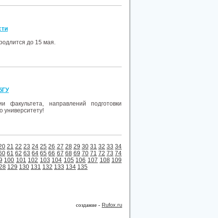
сти
родлится до 15 мая.
бГУ
и факультета, направлений подготовки
о университету!
20
21
22
23
24
25
26
27
28
29
30
31
32
33
34
60
61
62
63
64
65
66
67
68
69
70
71
72
73
74
9
100
101
102
103
104
105
106
107
108
109
28
129
130
131
132
133
134
135
создание -
Rufox.ru