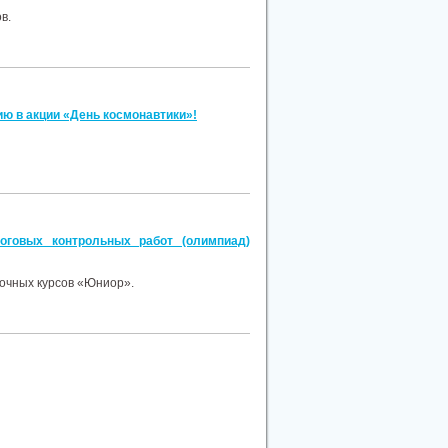
в.
ю в акции «День космонавтики»!
оговых контрольных работ (олимпиад)
аочных курсов «Юниор».