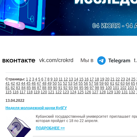
vk.com/crokrd
Мы в
t
Страницы:
1
2
3
4
5
6
7
8
9
10
11
12
13
14
15
16
17
18
19
20
21
22
23
24
25
41
42
43
44
45
46
47
48
49
50
51
52
53
54
55
56
57
58
59
60
61
62
63
64
65
81
82
83
84
85
86
87
88
89
90
91
92
93
94
95
96
97
98
99
100
101
102
103
115
116
117
118
119
120
121
122
123
124
125
126
127
128
129
130
131
132
13.04.2022
Неделя молодежной науки КубГУ
Кубанский государственный университет приглашает пр
которая пройдет с 18 по 22 апреля.
ПОДРОБНЕЕ >>