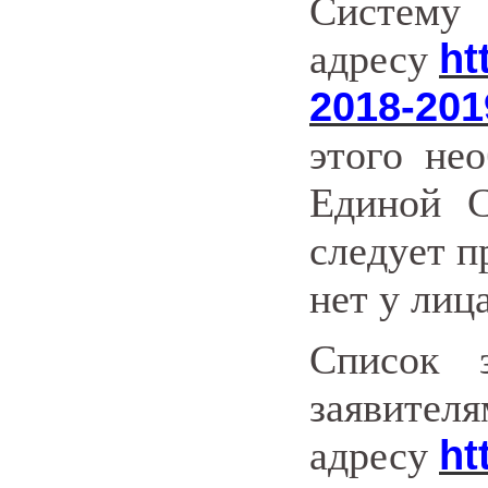
Систе
адресу
ht
2018-201
этого не
Единой С
следует п
нет у лиц
Список 
заявите
адресу
ht