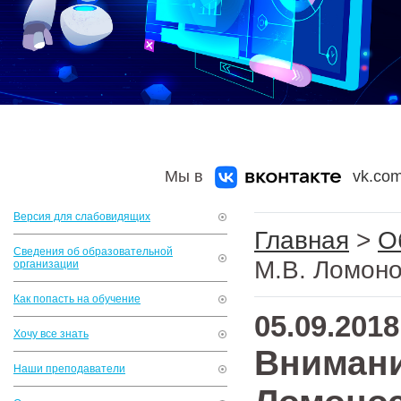
Мы в
vk.com
Версия для слабовидящих
Главная
>
О
Сведения об образовательной
М.В. Ломоно
организации
Как попасть на обучение
05.09.2018
Хочу все знать
Внимани
Наши преподаватели