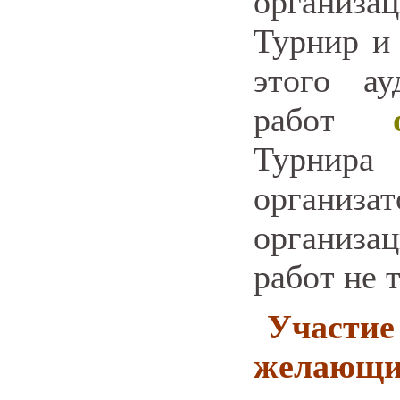
организа
Турнир и
этого а
работ
Турнир
организа
организ
работ не 
Участие
желающи