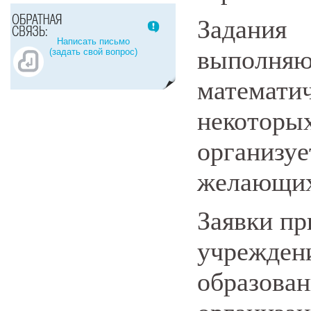
Задани
Написать письмо
выполн
(задать свой вопрос)
математи
некоторы
организу
желающих
Заявки п
учрежд
образо