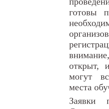
проведени
готовы 
необход
органи
регистр
внимание
открыт, 
могут в
места обу
Заявки 