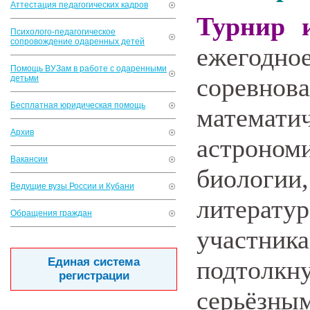
Аттестация педагогических кадров
Турнир 
Психолого-педагогическое
сопровождение одаренных детей
ежегод
Помощь ВУЗам в работе с одаренными
соревн
детьми
Бесплатная юридическая помощь
матема
Архив
астроном
Вакансии
биологи
Ведущие вузы России и Кубани
литерат
Обращения граждан
участник
Единая система
подтол
регистрации
серьёзным