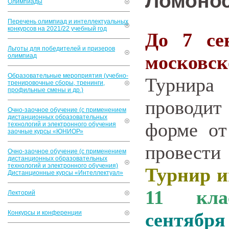
Ломонос
Олимпиады
Перечень олимпиад и интеллектуальных
конкурсов на 2021/22 учебный год
До 7 се
Льготы для победителей и призеров
московс
олимпиад
Образовательные мероприятия (учебно-
Турнир
тренировочные сборы, тренинги,
профильные смены и др.)
проводит
Очно-заочное обучение (с применением
дистанционных образовательных
форме от
технологий и электронного обучения
заочные курсы «ЮНИОР»
провест
Очно-заочное обучение (с применением
дистанционных образовательных
технологий и электронного обучения)
Турнир и
Дистанционные курсы «Интеллектуал»
11 кла
Лекторий
Конкурсы и конференции
сентября 