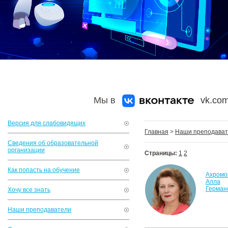
Мы в
vk.com
Версия для слабовидящих
Главная
>
Наши преподава
Сведения об образовательной
организации
Страницы:
1
2
Как попасть на обучение
Ахромо
Алла
Герман
Хочу все знать
Наши преподаватели