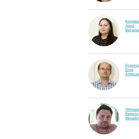
Конова
Анна
Виталь
Кузнец
Егор
Алекса
Ляпиш
Кирилл
Михайл