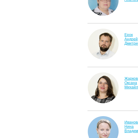
Ерок
Андрей
Дмитри
Жарков
Оксана
Михайл
Иванов
Нина
Владим