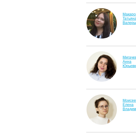
Макаро
Татьян
Валерь
Мигаче
Анна
Юрьев
Моисее
Елена
Владим