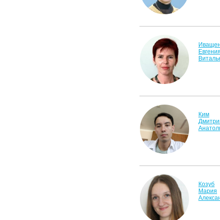
Иващен
Евгени
Виталь
Ким
Дмитри
Анатол
Козуб
Мария
Алекса