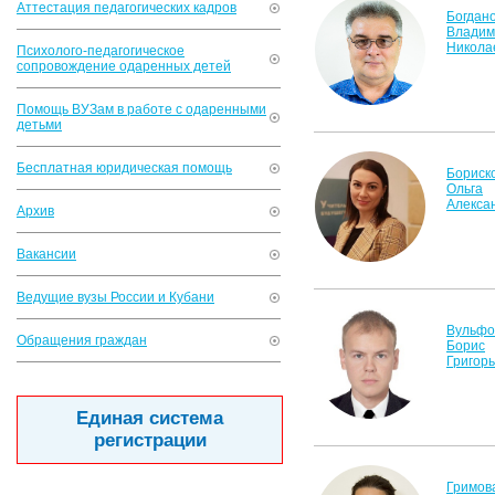
Аттестация педагогических кадров
Богдан
Владим
Никола
Психолого-педагогическое
сопровождение одаренных детей
Помощь ВУЗам в работе с одаренными
детьми
Бесплатная юридическая помощь
Бориск
Ольга
Алекса
Архив
Вакансии
Ведущие вузы России и Кубани
Вульфо
Обращения граждан
Борис
Григор
Единая система
регистрации
Гримов