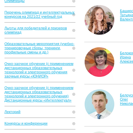
Олимпиады
Башир
Перечень олимпиад и интеллектуальных
Татьян
конкурсов на 2021/22 учебный год
Валент
Льготы для победителей и призеров
олимпиад
Образовательные мероприятия (учебно-
тренировочные сборы, тренинги,
профильные смены и др.)
Белоко
Ирина
Алексе
Очно-заочное обучение (с применением
дистанционных образовательных
технологий и электронного обучения
заочные курсы «ЮНИОР»
Очно-заочное обучение (с применением
дистанционных образовательных
Белоус
технологий и электронного обучения)
Олег
Дистанционные курсы «Интеллектуал»
Никола
Лекторий
Конкурсы и конференции