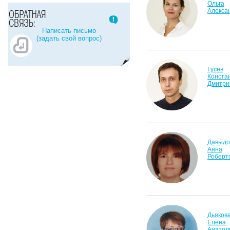
Ольга
Алекса
Написать письмо
(задать свой вопрос)
Гусев
Конста
Дмитри
Давыдо
Анна
Роберт
Дьяков
Елена
Анатол