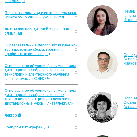
Олимпиады
Немец
Перечень олимпиад и интеллектуальных
Галина
конкурсов на 2021/22 учебный год
Иванов
Льготы для победителей и призеров
олимпиад
Образовательные мероприятия (учебно-
тренировочные сборы, тренинги,
профильные смены и др.)
Офлид
Алексе
Иванов
Очно-заочное обучение (с применением
дистанционных образовательных
технологий и электронного обучения
заочные курсы «ЮНИОР»
Очно-заочное обучение (с применением
дистанционных образовательных
Перени
технологий и электронного обучения)
Оксана
Дистанционные курсы «Интеллектуал»
Алексе
Лекторий
Конкурсы и конференции