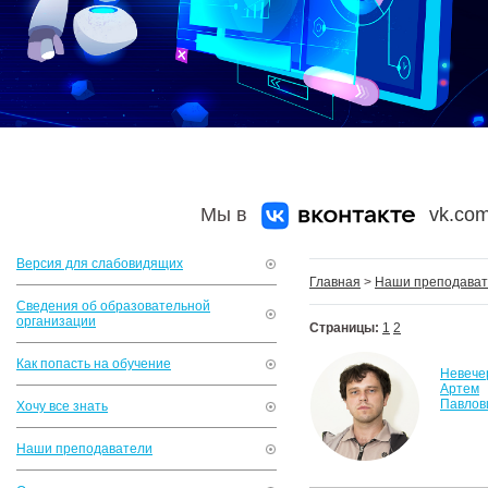
Мы в
vk.com
Версия для слабовидящих
Главная
>
Наши преподава
Сведения об образовательной
организации
Страницы:
1
2
Как попасть на обучение
Невече
Артем
Павлов
Хочу все знать
Наши преподаватели