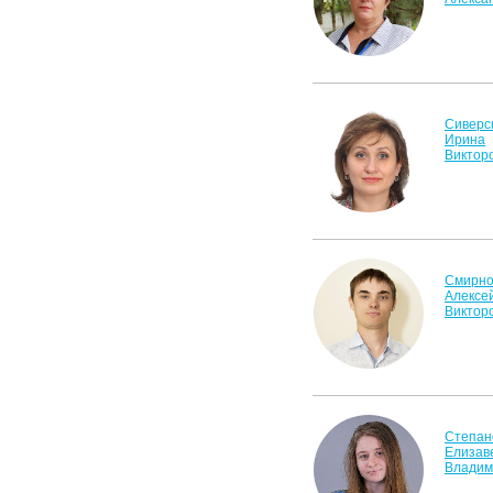
Сиверс
Ирина
Виктор
Смирно
Алексе
Виктор
Степан
Елизав
Владим