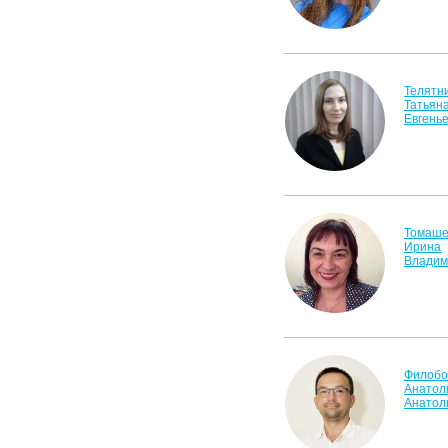
Телятн
Татьян
Евгень
Томаше
Ирина
Владим
Филобо
Анатол
Анатол