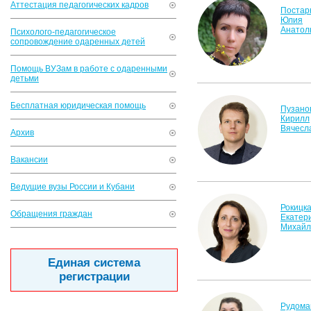
Аттестация педагогических кадров
Постар
Юлия
Анатол
Психолого-педагогическое
сопровождение одаренных детей
Помощь ВУЗам в работе с одаренными
детьми
Бесплатная юридическая помощь
Пузано
Кирилл
Вячесл
Архив
Вакансии
Ведущие вузы России и Кубани
Рокицк
Обращения граждан
Екатер
Михайл
Единая система
регистрации
Рудома