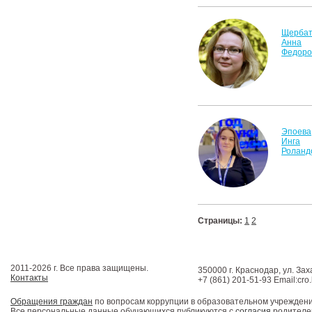
Щербат
Анна
Федоро
Эпоева
Инга
Роланд
Страницы:
1
2
2011-2026 г. Все права защищены.
350000 г. Краснодар, ул. Зах
Контакты
+7 (861) 201-51-93 Email:cro
Обращения граждан
по вопросам коррупции в образовательном учрежден
Все персональные данные обучающихся публикуются с
согласия
родителей