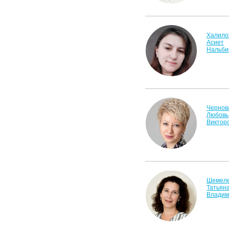
Халило
Асиет
Нальби
Чернов
Любовь
Виктор
Шемел
Татьян
Владим