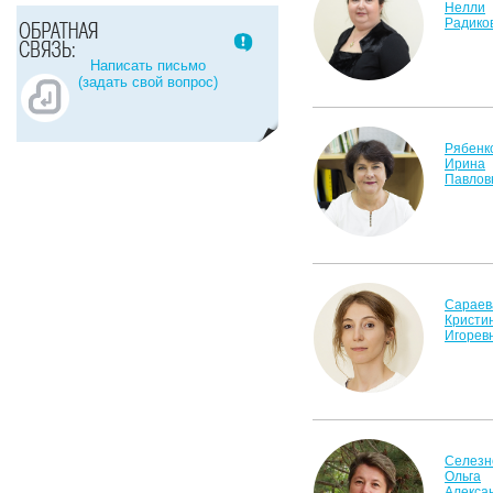
Нелли
Радико
Написать письмо
(задать свой вопрос)
Рябенк
Ирина
Павлов
Сараев
Кристи
Игорев
Селезн
Ольга
Алекса