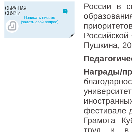
России в с
образова
Написать письмо
(задать свой вопрос)
приорите
Российской 
Пушкина, 202
Педагогиче
Награды/п
благодарно
университе
иностранных
фестивале д
Грамота Ку
труд и в 