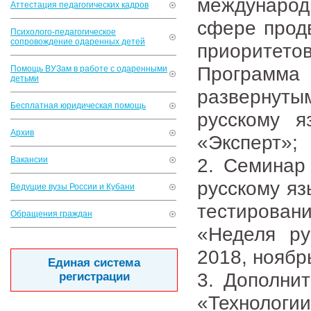
междунаро
Аттестация педагогических кадров
сфере продв
Психолого-педагогическое
сопровождение одаренных детей
приоритетов
Программа
Помощь ВУЗам в работе с одаренными
детьми
развернут
Бесплатная юридическая помощь
русскому я
Архив
«Эксперт»;
2. Семинар
Вакансии
русскому яз
Ведущие вузы России и Кубани
тестировани
Обращения граждан
«Неделя ру
2018, ноябр
Единая система
3. Дополни
регистрации
«Технологи