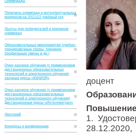
Олимпиады
Перечень олимпиад и интеллектуальных
конкурсов на 2021/22 учебный год
Льготы для победителей и призеров
олимпиад
Образовательные мероприятия (учебно-
тренировочные сборы, тренинги,
профильные смены и др.)
Очно-заочное обучение (с применением
дистанционных образовательных
технологий и электронного обучения
заочные курсы «ЮНИОР»
доцент
Очно-заочное обучение (с применением
Образован
дистанционных образовательных
технологий и электронного обучения)
Дистанционные курсы «Интеллектуал»
Повышение
Лекторий
1. Удостов
28.12.20
Конкурсы и конференции