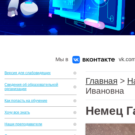
Мы в
vk.com
Версия для слабовидящих
Главная
>
Н
Сведения об образовательной
Ивановна
организации
Как попасть на обучение
Немец Г
Хочу все знать
Наши преподаватели