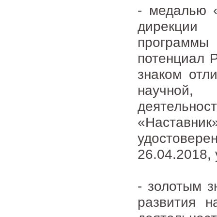
- медалью 
дирекции
программ
потенциал Р
знаком отл
научной,
деятельно
«Наставник»
удостовере
26.04.2018,
- золотым 
развития н