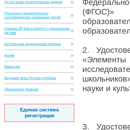
Федеральн
Аттестация педагогических кадров
(ФГОС)»
Психолого-педагогическое
сопровождение одаренных детей
образова
образовател
Помощь ВУЗам в работе с одаренными
детьми
Бесплатная юридическая помощь
2. Удосто
Архив
«Элеме
исследова
Вакансии
школьников
Ведущие вузы России и Кубани
науки и кул
Обращения граждан
Единая система
регистрации
3. Удосто