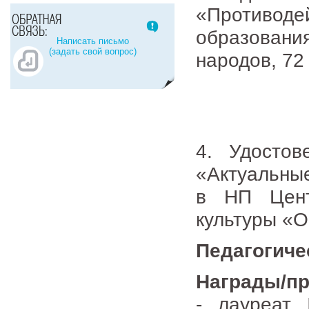
«Противо
образовани
Написать письмо
(задать свой вопрос)
народов, 72 
4. Удосто
«Актуальны
в НП Цент
культуры «О
Педагогиче
Награды/п
- лауреат 