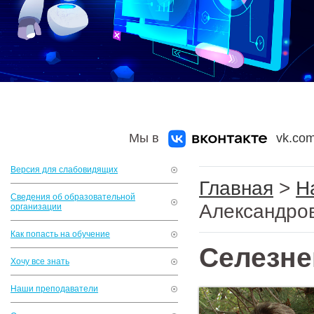
Мы в
vk.com
Версия для слабовидящих
Главная
>
Н
Сведения об образовательной
Александро
организации
Как попасть на обучение
Селезне
Хочу все знать
Наши преподаватели