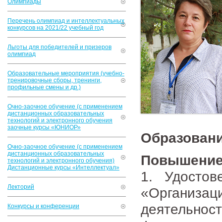
Олимпиады
Перечень олимпиад и интеллектуальных
конкурсов на 2021/22 учебный год
Льготы для победителей и призеров
олимпиад
Образовательные мероприятия (учебно-
тренировочные сборы, тренинги,
профильные смены и др.)
Очно-заочное обучение (с применением
дистанционных образовательных
технологий и электронного обучения
заочные курсы «ЮНИОР»
Образован
Очно-заочное обучение (с применением
дистанционных образовательных
Повышение
технологий и электронного обучения)
Дистанционные курсы «Интеллектуал»
1. Удосто
Лекторий
«Организа
деятельнос
Конкурсы и конференции