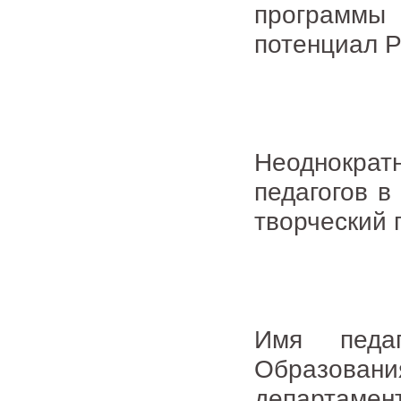
программ
потенциал Р
Неоднокра
педагогов в
творческий 
Имя педа
Образова
департаме