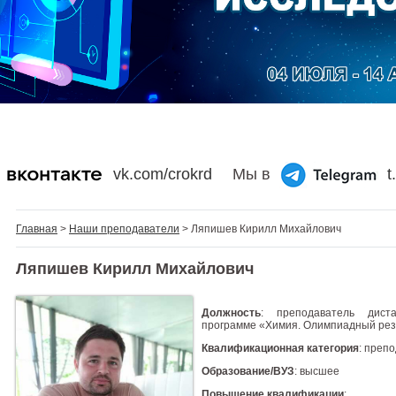
vk.com/crokrd
Мы в
t
Главная
>
Наши преподаватели
> Ляпишев Кирилл Михайлович
Ляпишев Кирилл Михайлович
Должность
: преподаватель дист
программе «Химия. Олимпиадный резе
Квалификационная категория
: преп
Образование/ВУЗ
: высшее
Повышение квалификации
: