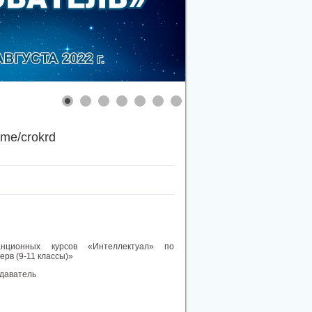
.me/crokrd
анционных курсов «Интеллектуал» по
рв (9-11 классы)»
одаватель