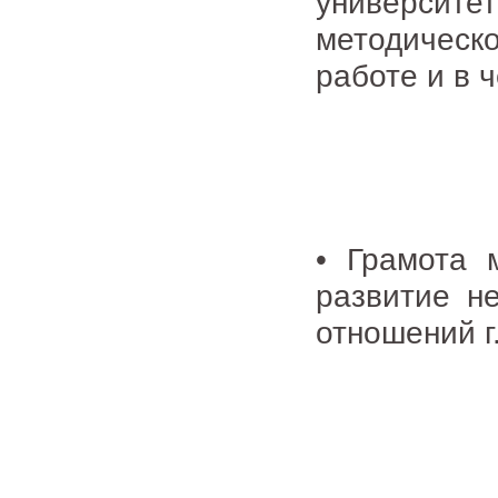
университ
методическ
работе и в ч
• Грамота 
развитие н
отношений г.