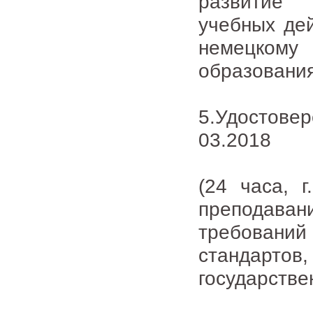
развитие 
учебных де
немецком
образовани
5.Удостов
03.2018
(24 часа, 
преподава
требован
стандар
государстве