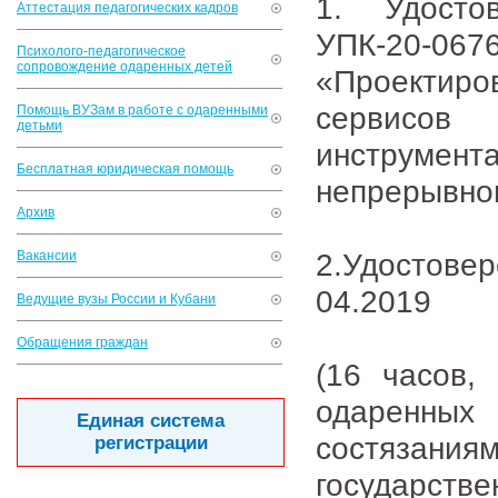
1. Удосто
Аттестация педагогических кадров
УПК-20-
Психолого-педагогическое
сопровождение одаренных детей
«Проектиро
сервисов
Помощь ВУЗам в работе с одаренными
детьми
инструмент
Бесплатная юридическая помощь
непрерывно
Архив
2.Удостов
Вакансии
04.2019
Ведущие вузы России и Кубани
Обращения граждан
(16 часов, 
одаренны
Единая система
состязан
регистрации
государстве