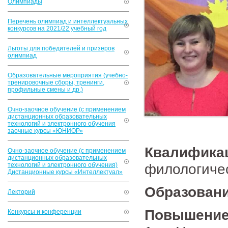
Олимпиады
Перечень олимпиад и интеллектуальных
конкурсов на 2021/22 учебный год
Льготы для победителей и призеров
олимпиад
Образовательные мероприятия (учебно-
тренировочные сборы, тренинги,
профильные смены и др.)
Очно-заочное обучение (с применением
дистанционных образовательных
технологий и электронного обучения
заочные курсы «ЮНИОР»
Квалифик
Очно-заочное обучение (с применением
дистанционных образовательных
филологичес
технологий и электронного обучения)
Дистанционные курсы «Интеллектуал»
Образован
Лекторий
Повышение
Конкурсы и конференции