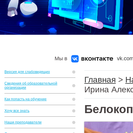
Мы в
vk.com
Версия для слабовидящих
Главная
>
Н
Сведения об образовательной
Ирина Алек
организации
Как попасть на обучение
Белокоп
Хочу все знать
Наши преподаватели