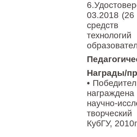
6.Удостов
03.2018 (26
средств и
технологи
образовател
Педагогиче
Награды/п
• Победител
награжден
научно-ис
творчески
КубГУ, 2010г