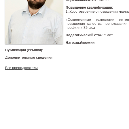
Образование/ВУЗ
: высшее
Повышение квалификации
:
1. Удостоверение о повышении квалиф
«Современные технологии интен
повышения качества преподавания 
профиля»,72часа
Педагогический стаж
: 5 лет
Награды/премии
:
Публикации (ссылки)
:
Дополнительные сведения
:
Все преподаватели