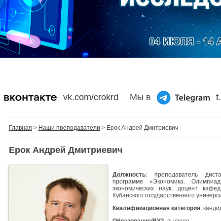
vk.com/crokrd
Мы в
t
Главная
>
Наши преподаватели
> Ерок Андрей Дмитриевич
Ерок Андрей Дмитриевич
Должность
: преподаватель дист
программе «Экономика. Олимпиад
экономических наук, доцент каф
Кубанского государственного универс
Квалификационная категория
: канди