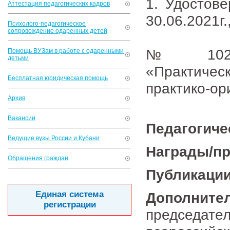
1. Удостов
Аттестация педагогических кадров
30.06.2021г.
Психолого-педагогическое
сопровождение одаренных детей
№ 10231
Помощь ВУЗам в работе с одаренными
детьми
«Практиче
Бесплатная юридическая помощь
практико-ор
Архив
Вакансии
Педагогиче
Ведущие вузы России и Кубани
Награды/п
Обращения граждан
Публикации
Единая система
Дополните
регистрации
председа