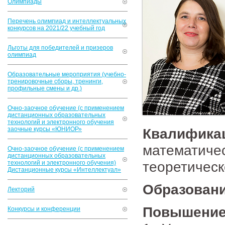
Олимпиады
Перечень олимпиад и интеллектуальных
конкурсов на 2021/22 учебный год
Льготы для победителей и призеров
олимпиад
Образовательные мероприятия (учебно-
тренировочные сборы, тренинги,
профильные смены и др.)
Очно-заочное обучение (с применением
дистанционных образовательных
технологий и электронного обучения
заочные курсы «ЮНИОР»
Квалификац
математи
Очно-заочное обучение (с применением
дистанционных образовательных
теоретическ
технологий и электронного обучения)
Дистанционные курсы «Интеллектуал»
Образован
Лекторий
Повышение
Конкурсы и конференции