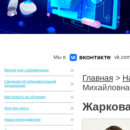
Мы в
vk.com
Версия для слабовидящих
Главная
>
Н
Сведения об образовательной
Михайловна
организации
Как попасть на обучение
Жаркова
Хочу все знать
Наши преподаватели