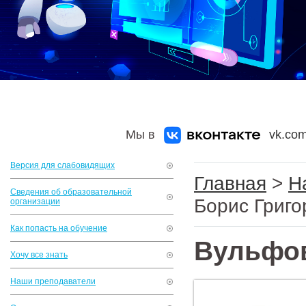
Мы в
vk.com
Версия для слабовидящих
Главная
>
Н
Сведения об образовательной
Борис Григо
организации
Как попасть на обучение
Вульфов
Хочу все знать
Наши преподаватели