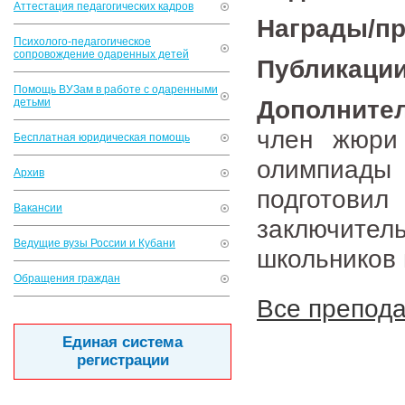
Аттестация педагогических кадров
Награды/п
Психолого-педагогическое
сопровождение одаренных детей
Публикации
Помощь ВУЗам в работе с одаренными
Дополните
детьми
член жюри 
Бесплатная юридическая помощь
олимпиады 
Архив
подготов
Вакансии
заключител
Ведущие вузы России и Кубани
школьников 
Обращения граждан
Все препод
Единая система
регистрации