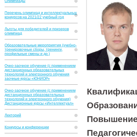
Олимпиады
Перечень олимпиад и интеллектуальных
конкурсов на 2021/22 учебный год
Льготы для победителей и призеров
олимпиад
Образовательные мероприятия (учебно-
тренировочные сборы, тренинги,
профильные смены и др.)
Очно-заочное обучение (с применением
дистанционных образовательных
технологий и электронного обучения
заочные курсы «ЮНИОР»
Квалификац
Очно-заочное обучение (с применением
дистанционных образовательных
технологий и электронного обучения)
Образован
Дистанционные курсы «Интеллектуал»
Лекторий
Повышение
Конкурсы и конференции
Педагогиче