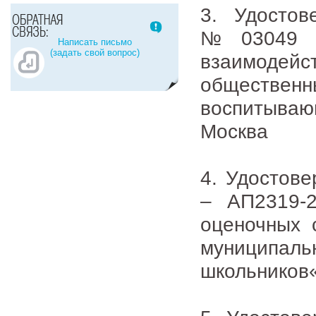
3. Удосто
№03049 о
Написать письмо
(задать свой вопрос)
взаимодейс
обществе
воспитываю
Москва
4. Удостов
– АП2319-2
оценочных 
муниципаль
школьников«