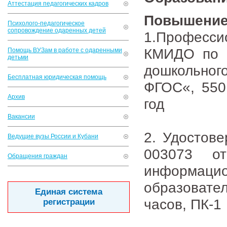
Аттестация педагогических кадров
Повышение
Психолого-педагогическое
сопровождение одаренных детей
1.Професси
КМИДО по п
Помощь ВУЗам в работе с одаренными
детьми
дошкольног
Бесплатная юридическая помощь
ФГОС«, 550
Архив
год
Вакансии
2. Удостов
Ведущие вузы России и Кубани
003073 от
Обращения граждан
информацио
образовате
Единая система
часов, ПК-1
регистрации