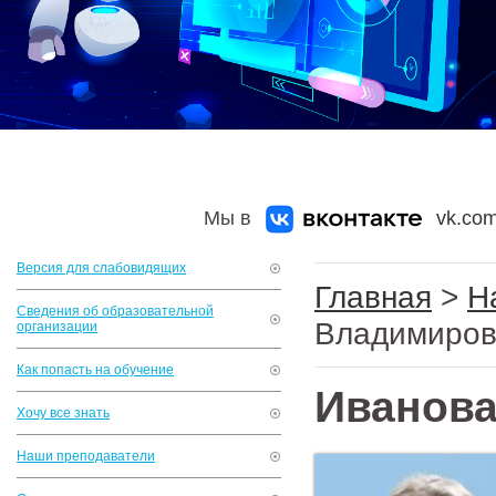
Мы в
vk.com
Версия для слабовидящих
Главная
>
Н
Сведения об образовательной
Владимиров
организации
Как попасть на обучение
Иванова
Хочу все знать
Наши преподаватели