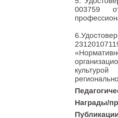
5. Удостов
003759 о
профессиона
6.Удостов
231201071
«Нормати
организаци
культурой
региональн
Педагогиче
Награды/п
Публикации