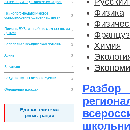
Русский
Аттестация педагогических кадров
Физика
Психолого-педагогическое
сопровождение одаренных детей
Физичес
Помощь ВУЗам в работе с одаренными
Француз
детьми
Химия
Бесплатная юридическая помощь
Экологи
Архив
Экономи
Вакансии
Ведущие вузы России и Кубани
Разбор
Обращения граждан
реги
Единая система
всеро
регистрации
школьни