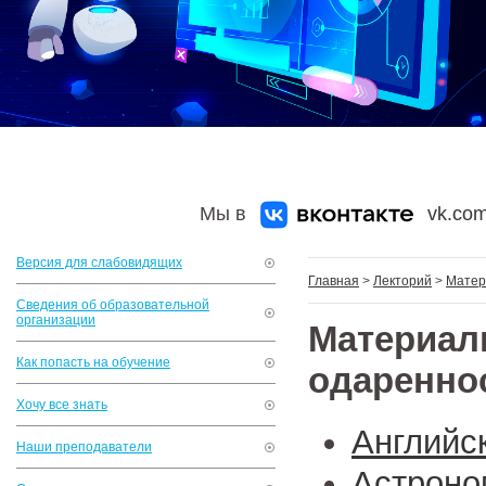
Мы в
vk.com
Версия для слабовидящих
Главная
>
Лекторий
>
Матер
Сведения об образовательной
организации
Материал
Как попасть на обучение
одаренно
Хочу все знать
Английс
Наши преподаватели
Астроно