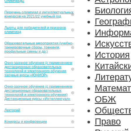
Олимпиады
Биологи
Перечень олимпиад и интеллектуальных
конкурсов на 2021/22 учебный год
Географ
Льготы для победителей и призеров
Информа
олимпиад
Искусст
Образовательные мероприятия (учебно-
тренировочные сборы, тренинги,
профильные смены и др.)
История
Очно-заочное обучение (с применением
Китайск
дистанционных образовательных
технологий и электронного обучения
Литерат
заочные курсы «ЮНИОР»
Математ
Очно-заочное обучение (с применением
дистанционных образовательных
технологий и электронного обучения)
ОБЖ
Дистанционные курсы «Интеллектуал»
Обществ
Лекторий
Право
Конкурсы и конференции