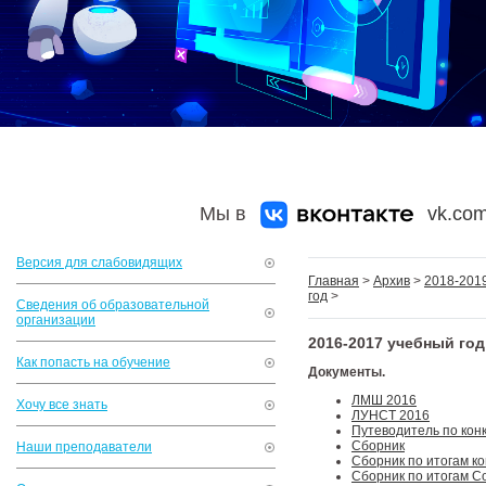
Мы в
vk.com
Версия для слабовидящих
Главная
>
Архив
>
2018-2019
год
>
Сведения об образовательной
организации
2016-2017 учебный год
Как попасть на обучение
Документы.
ЛМШ 2016
Хочу все знать
ЛУНСТ 2016
Путеводитель по кон
Сборник
Наши преподаватели
Сборник по итогам ко
Сборник по итогам С