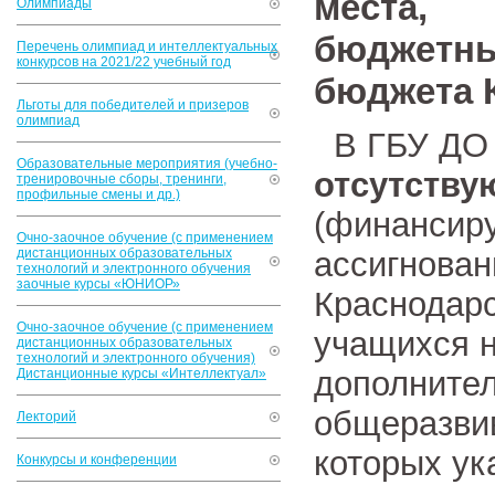
места,
Олимпиады
бюджетн
Перечень олимпиад и интеллектуальных
конкурсов на 2021/22 учебный год
бюджета 
Льготы для победителей и призеров
олимпиад
В ГБУ ДО 
Образовательные мероприятия (учебно-
отсутству
тренировочные сборы, тренинги,
профильные смены и др.)
(финансир
Очно-заочное обучение (с применением
дистанционных образовательных
ассигнован
технологий и электронного обучения
заочные курсы «ЮНИОР»
Краснодарс
Очно-заочное обучение (с применением
учащихся 
дистанционных образовательных
технологий и электронного обучения)
дополните
Дистанционные курсы «Интеллектуал»
общеразви
Лекторий
которых ук
Конкурсы и конференции