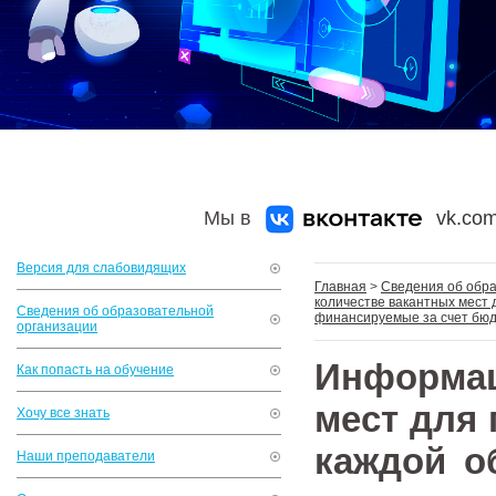
Мы в
vk.com
Версия для слабовидящих
Главная
>
Сведения об обр
количестве вакантных мест 
Сведения об образовательной
финансируемые за счет бюд
организации
Информа
Как попасть на обучение
мест для 
Хочу все знать
каждой о
Наши преподаватели