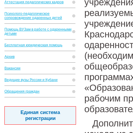
учреждения
Аттестация педагогических кадров
реализуем
Психолого-педагогическое
сопровождение одаренных детей
учреждени
Помощь ВУЗам в работе с одаренными
Краснодарс
детьми
одаренност
Бесплатная юридическая помощь
(необходим
Архив
общеобраз
Вакансии
программах
Ведущие вузы России и Кубани
«Образован
Обращения граждан
рабочим п
образоват
Единая система
регистрации
Дополнит