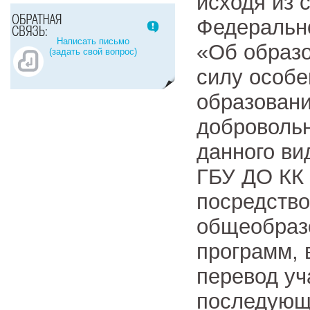
исходя из 
Федерально
Написать письмо
«Об образо
(задать свой вопрос)
силу особе
образовани
доброволь
данного ви
ГБУ ДО КК 
посредств
общеобраз
программ, 
перевод уч
последующи