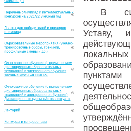
Олимпиады
В силу 
Перечень олимпиад и интеллектуальных
конкурсов на 2021/22 учебный год
осуществ
Льготы для победителей и призеров
Уставу, 
олимпиад
действую
Образовательные мероприятия (учебно-
тренировочные сборы, тренинги,
локальны
профильные смены и др.)
образован
Очно-заочное обучение (с применением
дистанционных образовательных
технологий и электронного обучения
пунктами
заочные курсы «ЮНИОР»
осущес
Очно-заочное обучение (с применением
дистанционных образовательных
деятель
технологий и электронного обучения)
Дистанционные курсы «Интеллектуал»
общеобр
Лекторий
утверждё
Конкурсы и конференции
просвеще