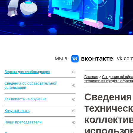
Мы в
vk.com
Версия для слабовидящих
Главная
>
Сведения об обр
технических средств обучен
Сведения об образовательной
организации
Сведени
Как попасть на обучение
технич
Хочу все знать
коллект
Наши преподаватели
использо