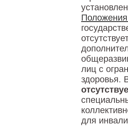
установле
Положения
государств
отсутствуе
дополните
общеразви
лиц с огр
здоровья. 
отсутству
специальны
коллективн
для инвали