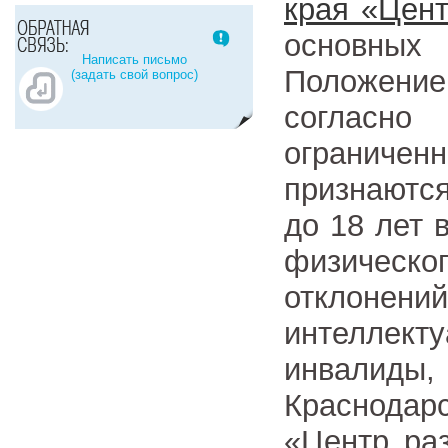
края «Цент
основных
Написать письмо
Положение
(задать свой вопрос)
соглас
ограниче
признаются
до 18 лет
физическ
отклон
интеллект
инвалиды
Краснодар
«Центр ра