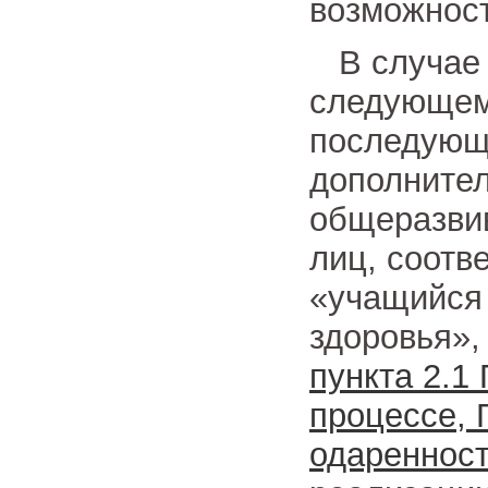
возможност
В случае 
следующем 
последующи
дополните
общеразви
лиц, соотв
«учащийся
здоровья»,
пункта 2.1
процессе, 
одареннос