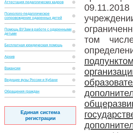
Аттестация педагогических кадров
09.11.2018
Психолого-педагогическое
учрежден
сопровождение одаренных детей
ограничен
Помощь ВУЗам в работе с одаренными
детьми
том числ
Бесплатная юридическая помощь
определени
Архив
подпункт
Вакансии
органи
образов
Ведущие вузы России и Кубани
дополнит
Обращения граждан
общеразви
государс
Единая система
регистрации
дополнител