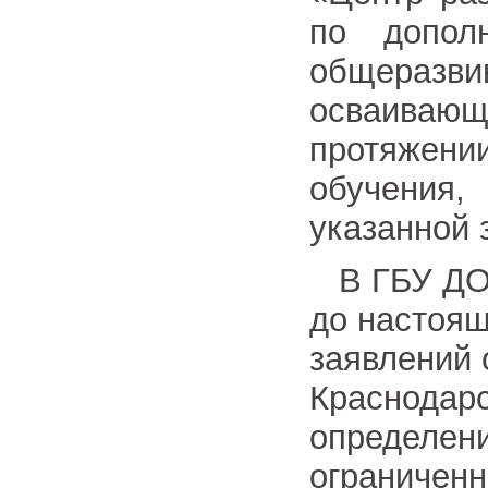
по допол
общера
осваиваю
протяжени
обучения
указанной 
В ГБУ ДО 
до настоящ
заявлений 
Краснодарс
определени
ограниченн