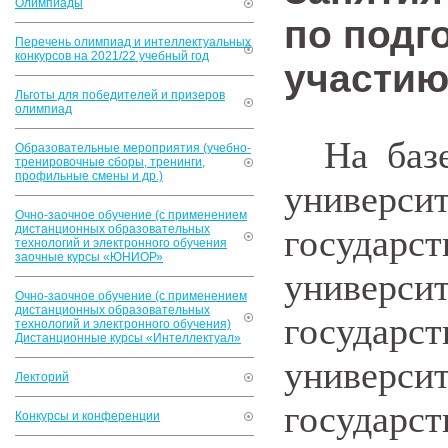
Олимпиады
по подг
Перечень олимпиад и интеллектуальных
конкурсов на 2021/22 учебный год
участию
Льготы для победителей и призеров
олимпиад
На базе 
Образовательные мероприятия (учебно-
тренировочные сборы, тренинги,
профильные смены и др.)
униве
Очно-заочное обучение (с применением
дистанционных образовательных
государ
технологий и электронного обучения
заочные курсы «ЮНИОР»
универ
Очно-заочное обучение (с применением
дистанционных образовательных
государ
технологий и электронного обучения)
Дистанционные курсы «Интеллектуал»
униве
Лекторий
госуда
Конкурсы и конференции