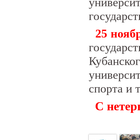
универ
государст
25 ноябр
государ
Кубанс
универс
спорта и 
С нетер