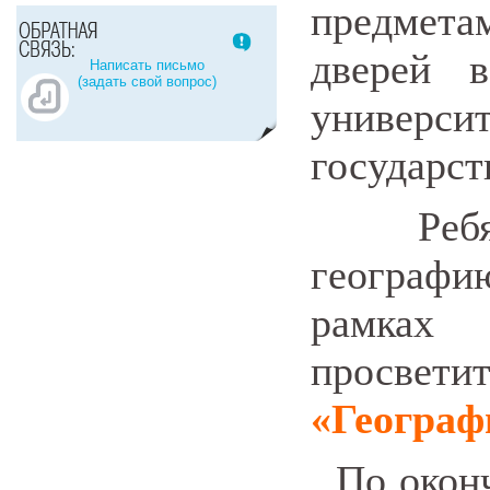
предмета
дверей в
Написать письмо
(задать свой вопрос)
универ
государст
Ребята
географи
рамках 
просв
«Географ
По оконч