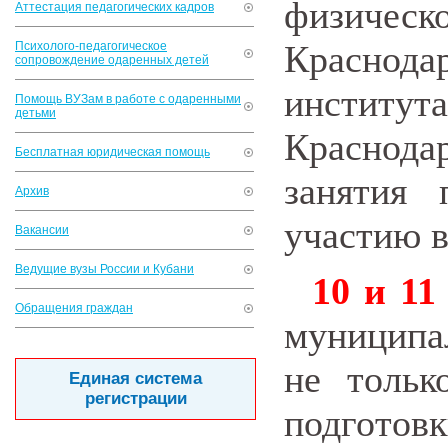
физическо
Аттестация педагогических кадров
Краснод
Психолого-педагогическое
сопровождение одаренных детей
институ
Помощь ВУЗам в работе с одаренными
детьми
Краснод
Бесплатная юридическая помощь
занятия 
Архив
участию в
Вакансии
Ведущие вузы России и Кубани
10 и 11
Обращения граждан
муниципа
не тольк
Единая система
регистрации
подготов