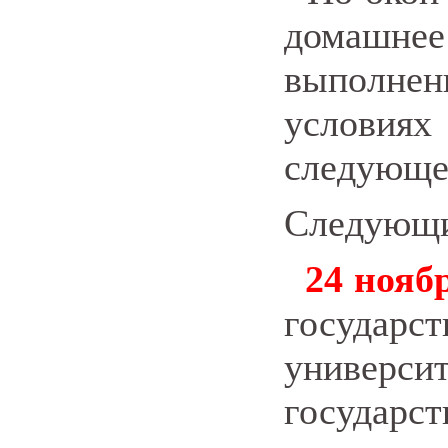
домашн
выполне
условия
следующее
Следующи
24 ноябр
государ
универ
государ