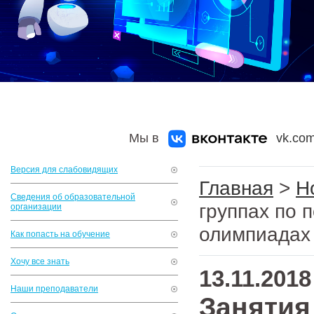
Мы в
vk.com
Версия для слабовидящих
Главная
>
Н
Сведения об образовательной
группах по 
организации
олимпиадах
Как попасть на обучение
Хочу все знать
13.11.2018
Наши преподаватели
Занятия