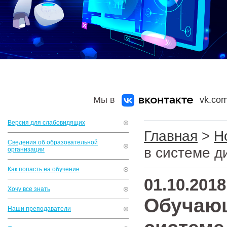
Мы в
vk.com
Версия для слабовидящих
Главная
>
Н
Сведения об образовательной
в системе 
организации
Как попасть на обучение
01.10.2018
Хочу все знать
Обучающ
Наши преподаватели