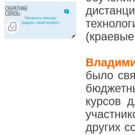
дистан
Написать письмо
технолог
(задать свой вопрос)
(краевы
Владим
было свя
бюджетн
курсов 
участни
других с