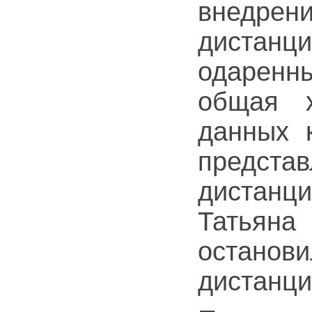
внедре
диста
одаренн
общая х
данных 
предст
дистан
Татьян
остан
дистанци