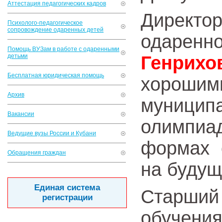
Аттестация педагогических кадров
Дирек
Психолого-педагогическое
сопровождение одаренных детей
одарен
Помощь ВУЗам в работе с одаренными
детьми
Генрихо
Бесплатная юридическая помощь
хорош
Архив
муницип
Вакансии
олимпиад
Ведущие вузы России и Кубани
формах 
Обращения граждан
на будущ
Единая система
Старший
регистрации
обуче