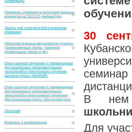
системе
Олимпиады
обучен
Перечень олимпиад и интеллектуальных
конкурсов на 2021/22 учебный год
Льготы для победителей и призеров
30 сент
олимпиад
Образовательные мероприятия (учебно-
Кубанс
тренировочные сборы, тренинги,
профильные смены и др.)
универс
Очно-заочное обучение (с применением
дистанционных образовательных
семина
технологий и электронного обучения
заочные курсы «ЮНИОР»
дистанц
Очно-заочное обучение (с применением
дистанционных образовательных
В нем
технологий и электронного обучения)
Дистанционные курсы «Интеллектуал»
школьни
Лекторий
Конкурсы и конференции
Для учас