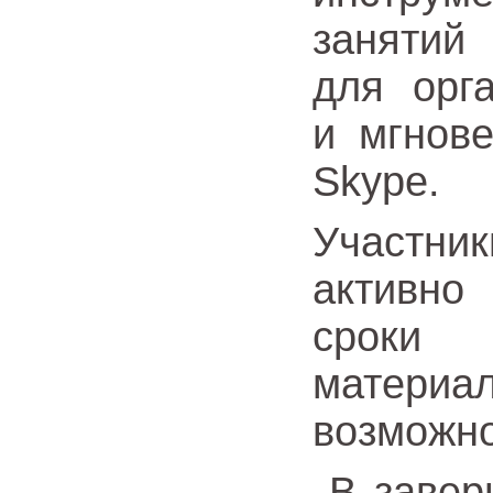
занятий
для орг
и мгнов
Skype.
Участн
активно
сроки 
матер
возможно
В завер