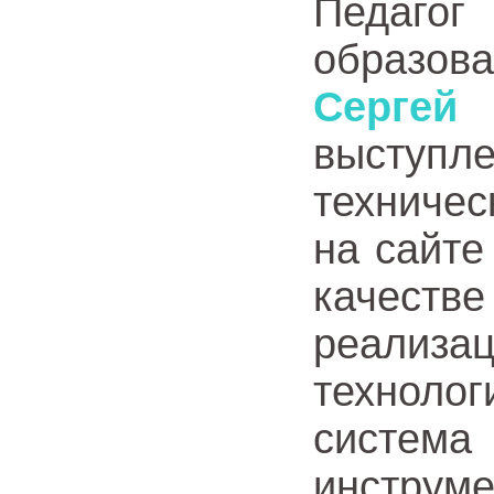
Педаг
образо
Серге
выступ
техниче
на сайте
качестве
реали
техноло
система
инструм