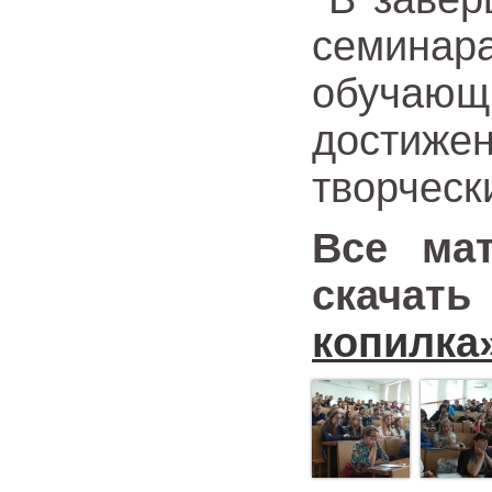
семин
обучаю
достиж
творческ
Все ма
скачать
копилка