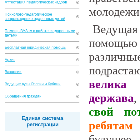
Аттестация педагогических кадров
молодежи
Психолого-педагогическое
сопровождение одаренных детей
Ведуща
Помощь ВУЗам в работе с одаренными
детьми
помощью
Бесплатная юридическая помощь
разли
Архив
подраста
Вакансии
велика
Ведущие вузы России и Кубани
держава
Обращения граждан
свой по
Единая система
ребятам
регистрации
будущее