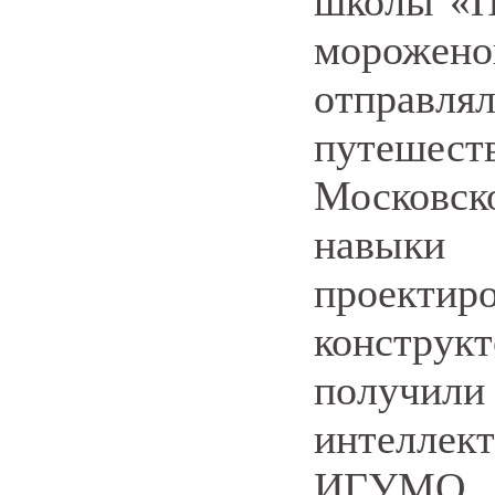
школы «П
мороже
отправ
путешес
Московс
навык
проекти
конструк
получил
интелле
ИГУМО.