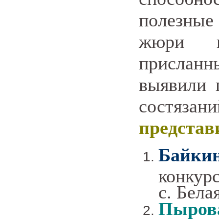
полезные
жюри п
прислан
выявили 
состяза
представ
Байки
конкур
с. Бела
Пыров