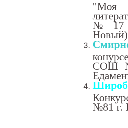
"Моя
литер
№17 А
Новый)
Смирн
конурс
СОШ №
Едаменк
Широб
Конку
№81 г. 