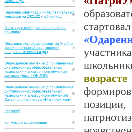
«ПатриУ
Олимпиады
образов
Перечень олимпиад и интеллектуальных
конкурсов на 2021/22 учебный год
старто
Льготы для победителей и призеров
олимпиад
«Одаренн
Образовательные мероприятия (учебно-
тренировочные сборы, тренинги,
участн
профильные смены и др.)
школьник
Очно-заочное обучение (с применением
дистанционных образовательных
технологий и электронного обучения
возрасте 
заочные курсы «ЮНИОР»
формиро
Очно-заочное обучение (с применением
дистанционных образовательных
технологий и электронного обучения)
Дистанционные курсы «Интеллектуал»
позици
Лекторий
патриот
Конкурсы и конференции
нравстве