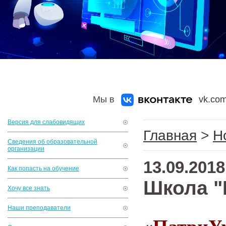
Мы в
vk.com
Версия для слабовидящих
Главная
>
Н
Сведения об образовательной
организации
13.09.2018
Как попасть на обучение
Школа 
Хочу все знать
Наши преподаватели