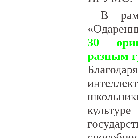
В рамк
«Одаренн
30 ори
разным 
Благо
интелл
школьни
культур
государс
способ