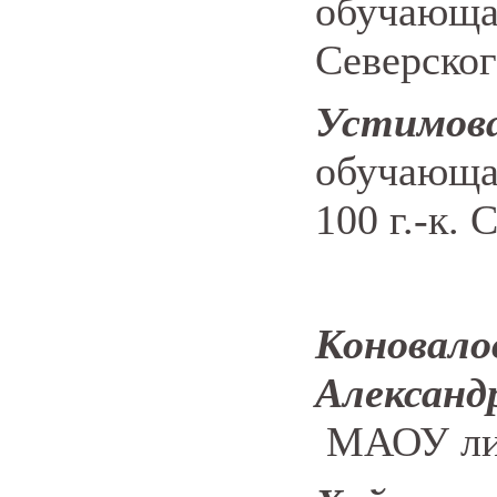
обучающа
Северског
Устимов
обучающ
100 г.-к. 
Кон
Александ
МАОУ лиц