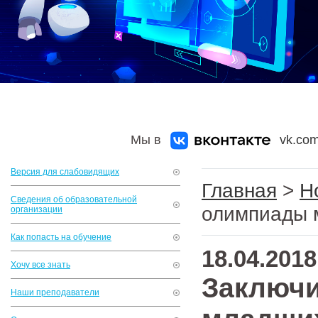
Мы в
vk.com
Версия для слабовидящих
Главная
>
Н
Сведения об образовательной
олимпиады 
организации
Как попасть на обучение
18.04.2018
Хочу все знать
Заключи
Наши преподаватели