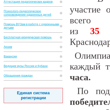
Аттестация педагогических кадров
участие
Психолого-педагогическое
сопровождение одаренных детей
все
Помощь ВУЗам в работе с одаренными
из
35
детьми
Бесплатная юридическая помощь
Краснодар
Архив
Олимпиа
Вакансии
каждый т
Ведущие вузы России и Кубани
часа
.
Обращения граждан
По подв
Единая система
регистрации
победите