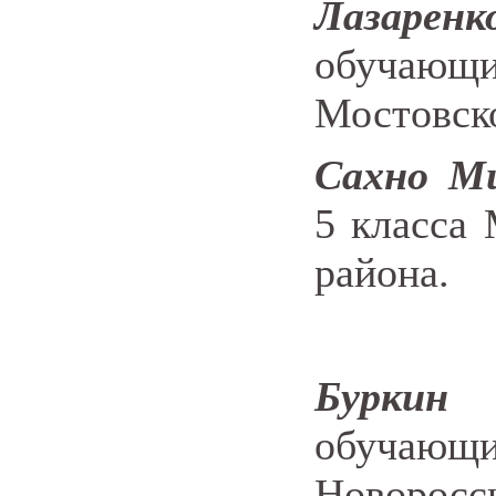
Лазаре
обучающи
Мостовско
Сахно Ми
5 класс
района.
Буркин
обучающи
Новоросс