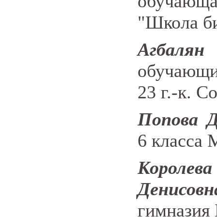
обучающ
"Школа би
Агбаля
обучающ
23 г.-к. С
Попова Д
6 класса
Кор
Денисовн
гимназия 