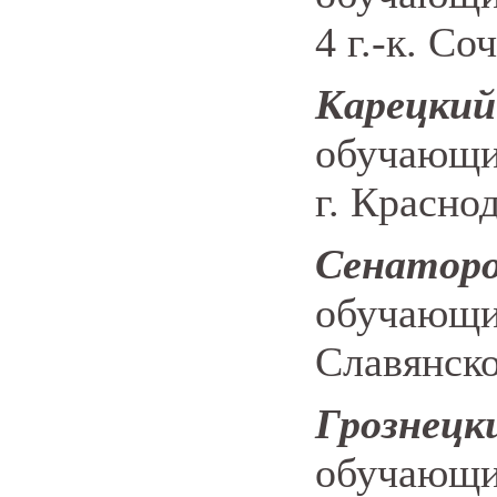
4
г.-к.
Соч
Карецк
обучающи
г. Красно
Сенато
обучающи
Славянско
Грознец
обучающи