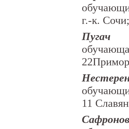
обучающи
г.-к. Сочи
Пугач
обучающ
22Примор
Нестер
обучающ
11 Славян
Сафрон