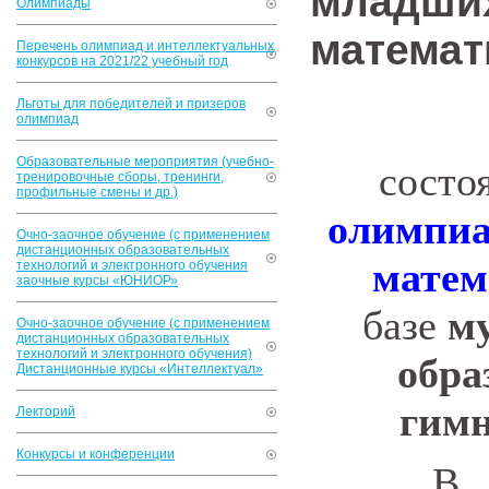
младших
Олимпиады
математ
Перечень олимпиад и интеллектуальных
конкурсов на 2021/22 учебный год
Льготы для победителей и призеров
олимпиад
Образовательные мероприятия (учебно-
состо
тренировочные сборы, тренинги,
профильные смены и др.)
олимпиа
Очно-заочное обучение (с применением
дистанционных образовательных
матем
технологий и электронного обучения
заочные курсы «ЮНИОР»
базе
м
Очно-заочное обучение (с применением
дистанционных образовательных
технологий и электронного обучения)
обра
Дистанционные курсы «Интеллектуал»
гим
Лекторий
Конкурсы и конференции
В Ол