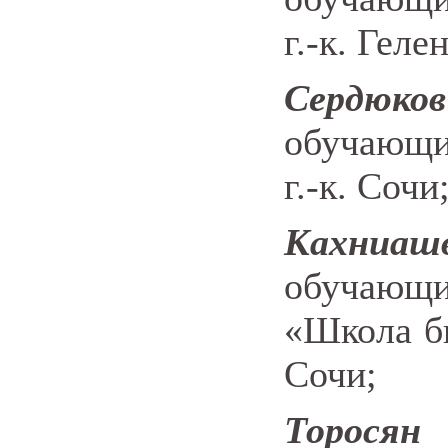
г.-к. Геле
Сердюк
обучающи
г.-к. Сочи
Кахниа
обучающ
«Школа б
Сочи;
Торося