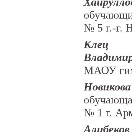
Хайрул
обучающи
№ 5 г.-г.
Кле
Владими
МАОУ гимн
Новик
обучающа
№ 1 г. Ар
Алибе