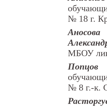
обучающи
№ 18 г. К
Ан
Александ
МБОУ лиц
Попцо
обучающи
№ 8
г.-к.
С
Расторг