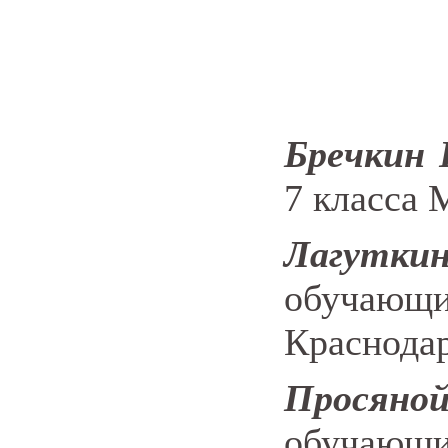
Бречкин 
7 класса 
Лагутк
обучающи
Краснодар
Прося
обучающ