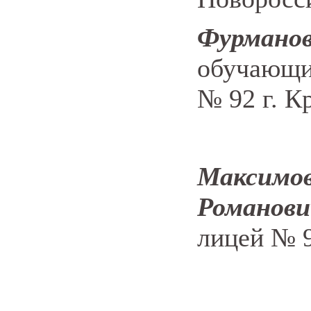
Фурмано
обучающи
№ 92 г. К
Мак
Романови
лицей № 9