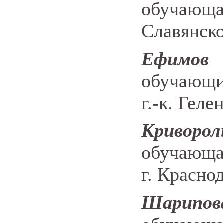
обучающа
Славянско
Ефимо
обучающ
г.-к. Геле
Криворо
обучающа
г. Красно
Шарипо