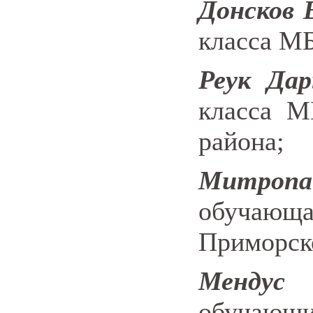
Донсков 
класса М
Реук Дар
класса 
района;
Митропа
обучающа
Приморско
Менду
обучающ