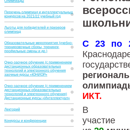
Олимпиады
всеросс
Перечень олимпиад и интеллектуальных
конкурсов на 2021/22 учебный год
школьни
Льготы для победителей и призеров
олимпиад
С 23 по 
Образовательные мероприятия (учебно-
тренировочные сборы, тренинги,
профильные смены и др.)
Красно
государст
Очно-заочное обучение (с применением
дистанционных образовательных
технологий и электронного обучения
региона
заочные курсы «ЮНИОР»
олимпиад
Очно-заочное обучение (с применением
дистанционных образовательных
ИКТ.
технологий и электронного обучения)
Дистанционные курсы «Интеллектуал»
В Ол
Лекторий
участие
Конкурсы и конференции