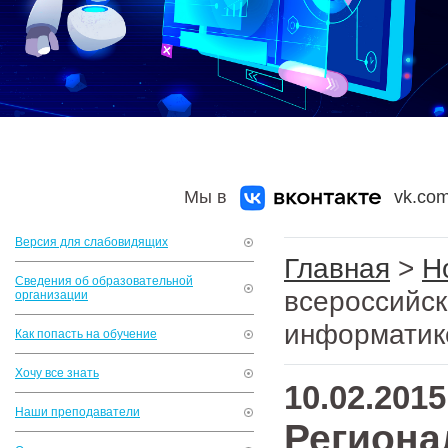
Мы в
vk.com
Версия для слабовидящих
Главная
>
Н
Сведения об образовательной
всероссийс
организации
информатик
Как попасть на обучение
Хочу все знать
10.02.2015
Наши преподаватели
Региона