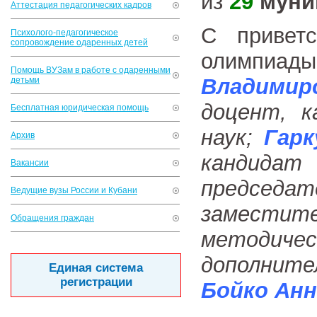
из
29
муни
Аттестация педагогических кадров
С привет
Психолого-педагогическое
сопровождение одаренных детей
олимпиа
Помощь ВУЗам в работе с одаренными
Владимир
детьми
доцент, к
Бесплатная юридическая помощь
наук;
Гарк
Архив
кандидат
Вакансии
предсе
Ведущие вузы России и Кубани
замести
Обращения граждан
методиче
дополните
Единая система
регистрации
Бойко Анн