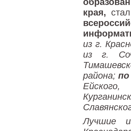
образован
края,
ста
всеросси
информат
из г. Крас
из г. С
Тимашевс
района;
по
Ейского,
Курганинс
Славянског
Лучшие и