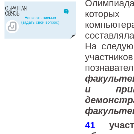
Олимпиад
которых
Написать письмо
компьютер
(задать свой вопрос)
составля
На следую
участник
познавате
факульте
и прик
демонст
факульте
41
уча