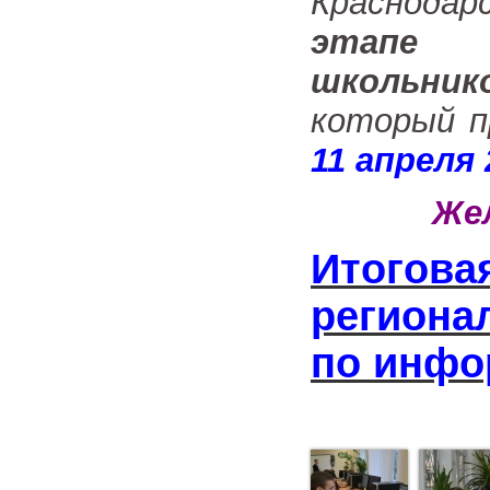
Краснода
этапе 
школьни
который 
11 апреля 
Жел
Итогова
региона
по инфо