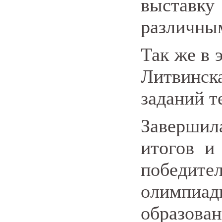
выставк
различным
Так же в 
Литвинск
заданий т
Заверши
итогов и
победите
олимпи
образован