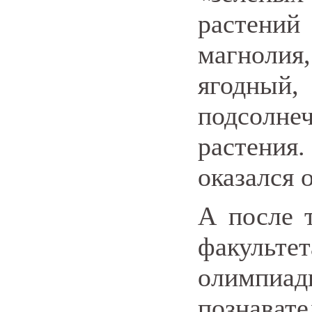
растений
магнолия,
ягодный
подсолне
растени
оказался 
А после 
факульт
олимпи
познав