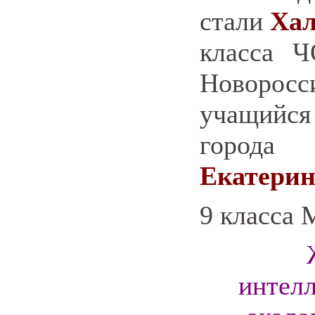
стали
Хал
класса 
Новоро
учащийс
города
Екатерин
9 класса
интелл