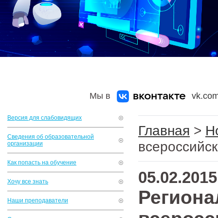
Мы в
vk.com
Версия для слабовидящих
Главная
>
Н
Сведения об образовательной
всероссийск
организации
Как попасть на обучение
05.02.2015
Хочу все знать
Региона
Наши преподаватели