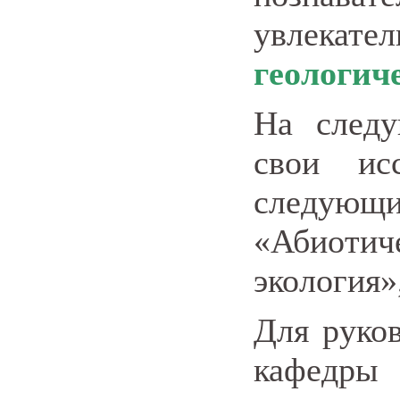
увлек
геологич
На след
свои ис
следующи
«Абиотич
экология»
Для руко
кафедры