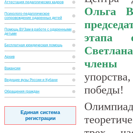
Аттестация педагогических кадров
Ольга В
Психолого-педагогическое
сопровождение одаренных детей
председ
Помощь ВУЗам в работе с одаренными
этапа 
детьми
Бесплатная юридическая помощь
Светлан
Архив
члены 
Вакансии
упорства
Ведущие вузы России и Кубани
победы!
Обращения граждан
Олимпиад
Единая система
теоретич
регистрации
трех ча