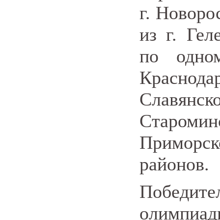
г. Новорос
из г. Ге
по одно
Краснода
Славянск
Старом
Приморск
районов.
Победит
олимпиа