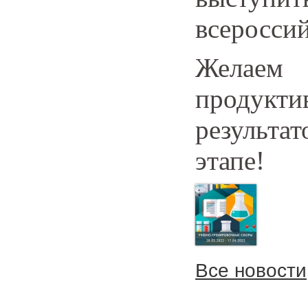
всеросси
Желае
продукт
результа
этапе!
Все новости