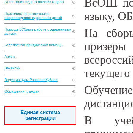
ВсОШ по 
Аттестация педагогических кадров
языку, ОБ
Психолого-педагогическое
сопровождение одаренных детей
На сбор
Помощь ВУЗам в работе с одаренными
детьми
призер
Бесплатная юридическая помощь
всеросси
Архив
Вакансии
текущего 
Ведущие вузы России и Кубани
Обуче
Обращения граждан
дистанци
Единая система
В учеб
регистрации