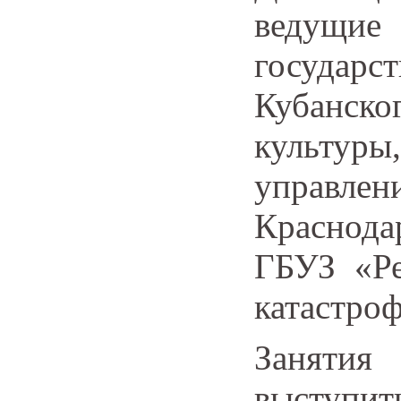
ведущие
государ
Кубанско
культур
управ
Краснода
ГБУЗ «Р
катастроф
Занятия
выступи