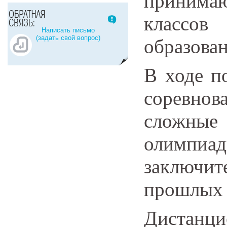
принимаю
классо
Написать письмо
(задать свой вопрос)
образован
В ходе п
соревнов
сложны
олимпиад
заключи
прошлых 
Дистанц