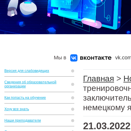
Мы в
vk.com
Версия для слабовидящих
Главная
>
Н
Сведения об образовательной
тренировочн
организации
заключитель
Как попасть на обучение
немецкому я
Хочу все знать
Наши преподаватели
21.03.2022