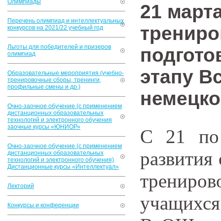
Олимпиады
21 март
Перечень олимпиад и интеллектуальных
трениро
конкурсов на 2021/22 учебный год
Льготы для победителей и призеров
подгото
олимпиад
этапу В
Образовательные мероприятия (учебно-
тренировочные сборы, тренинги,
профильные смены и др.)
немецко
Очно-заочное обучение (с применением
дистанционных образовательных
технологий и электронного обучения
заочные курсы «ЮНИОР»
С 21 по
Очно-заочное обучение (с применением
развития
дистанционных образовательных
технологий и электронного обучения)
Дистанционные курсы «Интеллектуал»
трениро
Лекторий
учащихс
Конкурсы и конференции