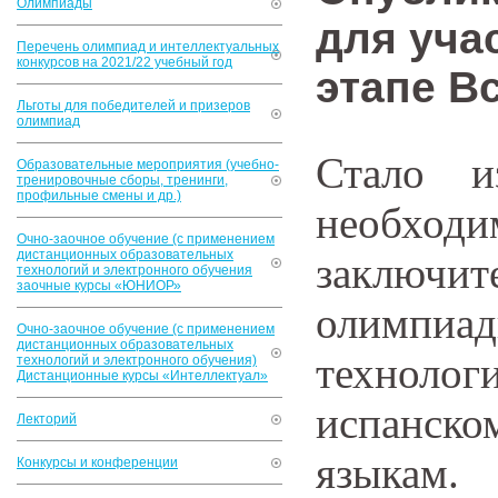
Олимпиады
для уча
Перечень олимпиад и интеллектуальных
конкурсов на 2021/22 учебный год
этапе В
Льготы для победителей и призеров
олимпиад
Стало и
Образовательные мероприятия (учебно-
тренировочные сборы, тренинги,
профильные смены и др.)
необхо
Очно-заочное обучение (с применением
дистанционных образовательных
заключит
технологий и электронного обучения
заочные курсы «ЮНИОР»
олимпиа
Очно-заочное обучение (с применением
дистанционных образовательных
технолог
технологий и электронного обучения)
Дистанционные курсы «Интеллектуал»
испанско
Лекторий
языкам.
Конкурсы и конференции