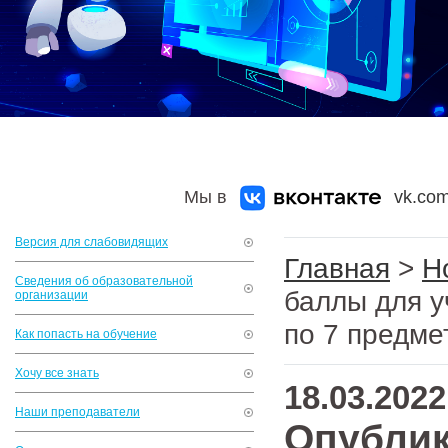
Мы в
vk.com
Версия для слабовидящих
Главная
>
Н
Сведения об образовательной
баллы для у
организации
по 7 предме
Как попасть на обучение
Хочу все знать
18.03.2022
Наши преподаватели
Опубли