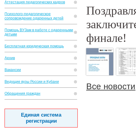
Аттестация педагогических кадров
Поздр
Психолого-педагогическое
сопровождение одаренных детей
заключите
Помощь ВУЗам в работе с одаренными
финале!
детьми
Бесплатная юридическая помощь
Архив
Вакансии
Ведущие вузы России и Кубани
Все новости
Обращения граждан
Единая система
регистрации