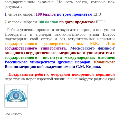
государственном экзамене. Но есть ребята, которые по
результат:
1
человек набрал
100 баллов
по трем предметам
ЕГЭ!
7
человек набрали
100 баллов
по двум предметам
ЕГЭ!
Ребята успешно прошли итоговую аттестацию, и поступили
Победители и призеры заключительного этапа Всеро
подтвердили свой статус и без вступительных испытан
государственного университета им. М.В. Ломон
государственного университета,
Московского физико-т
западного государственного медицинского университета
государственного института международных отношен
Российского университета дружбы народов,
Кубанского
Военно-медицинской академии имени С.М. Кирова.
Поздравляем ребят с очередной покоренной вершиной
переступив порог взрослой жизни, вы не забудете родной кра
Все новости