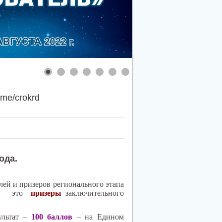
.me/crokrd
ода.
ей и призеров регионального этапа
к – это
призеры
заключительного
ультат –
100 баллов
– на Едином