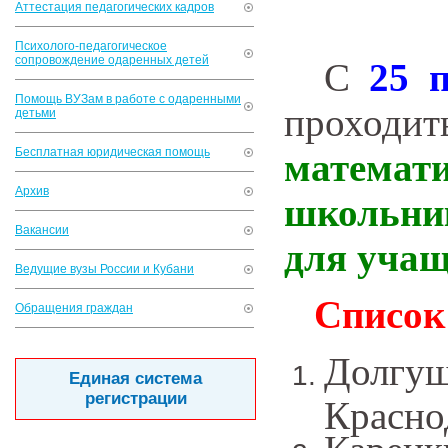
Аттестация педагогических кадров
Психолого-педагогическое
сопровождение одаренных детей
С
25 
Помощь ВУЗам в работе с одаренными
проход
детьми
Бесплатная юридическая помощь
матем
Архив
школьни
Вакансии
для учащ
Ведущие вузы России и Кубани
Список
Обращения граждан
Долгу
Единая система
регистрации
Красно