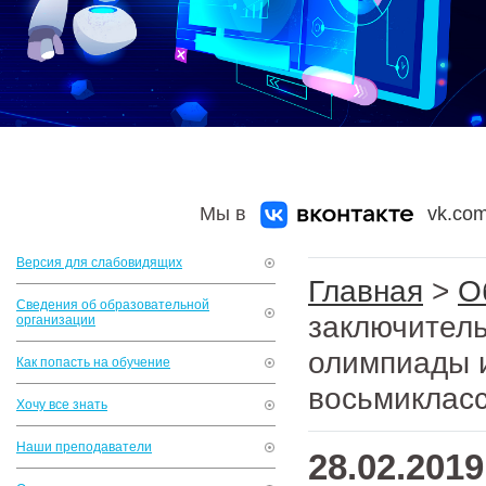
Мы в
vk.com
Версия для слабовидящих
Главная
>
О
Сведения об образовательной
заключитель
организации
олимпиады 
Как попасть на обучение
восьмиклас
Хочу все знать
Наши преподаватели
28.02.2019