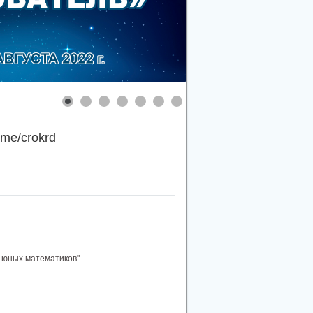
.me/crokrd
 юных математиков".