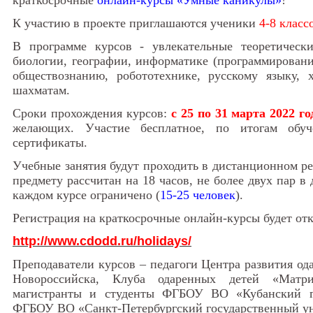
краткосрочные
онлайн-курсы «Умные каникулы»
!
К участию в проекте приглашаются ученики
4-8 класс
В программе курсов - увлекательные теоретическ
биологии, географии, информатике (программировани
обществознанию, робототехнике, русскому языку, 
шахматам.
Сроки прохождения курсов:
с 25 по 31 марта 2022 го
желающих. Участие бесплатное, по итогам обуч
сертификаты.
Учебные занятия будут проходить в дистанционном р
предмету рассчитан на 18 часов, не более двух пар в
каждом курсе ограничено (
15-25 человек
).
Регистрация на краткосрочные онлайн-курсы будет отк
http://www.cdodd.ru/holidays/
Преподаватели курсов – педагоги Центра развития 
Новороссийска, Клуба одаренных детей «Матри
магистранты и студенты ФГБОУ ВО «Кубанский го
ФГБОУ ВО «Санкт-Петербургский государственный ун