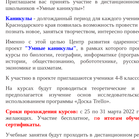
Приглашаем вас принять участие в дистанционном
школьников «Умные каникулы»!
Каникулы
- долгожданный период для каждого ученик
Краснодарского края появилась возможность провести 
познать новое, заняться творчеством, интересно прове
Именно с этой целью Центр развития одаренност
проект
"Умные каникулы"
, в рамках которого про
курсы по биологии, географии, информатике (програ
истории, обществознанию, робототехнике, русск
экономике и шахматам.
К участию в проекте приглашаются
ученики 4-8 класс
На курсах будут проводиться теоретические и 
предполагается изучение основ исследователь
использованием программы «Доска Trello».
Сроки прохождения курсов:
с 25 по 31 марта 2022 г
желающих. Участие бесплатное,
п
о итогам обуч
сертификаты.
Учебные занятия будут проходить в дистанционном р