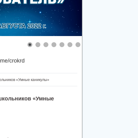
.me/crokrd
ольников «Умные каникулы»
школьников «Умные