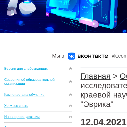
Мы в
vk.com
Версия для слабовидящих
Главная
>
О
Сведения об образовательной
исследовате
организации
краевой нау
Как попасть на обучение
"Эврика"
Хочу все знать
Наши преподаватели
12.04.2021