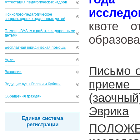
Аттестация педагогических кадров
исследо
Психолого-педагогическое
сопровождение одаренных детей
квоте о
Помощь ВУЗам в работе с одаренными
детьми
образова
Бесплатная юридическая помощь
Архив
Письмо о
Вакансии
приеме
Ведущие вузы России и Кубани
(заочный
Обращения граждан
Эврика
Единая система
регистрации
ПОЛО